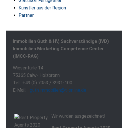
Glatthaar Fertigkeller
Künstler aus der Region
Partner
Immobilien Guth & HV, Sachverständige (IVD)
Immobilien Marketing Competence Center
(IMCC-RAG)
Wiesentürle 14
75365 Calw- Holzbronn
Tel.: +49 (0) 7053 / 3931-100
E-Mail:
guth.immobilien@t-online.de
Wir wurden ausgezeichnet!
Best Property Agents 2020