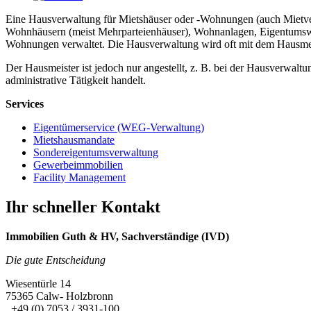
Eine Hausverwaltung für Mietshäuser oder -Wohnungen (auch Mietver
Wohnhäusern (meist Mehrparteienhäuser), Wohnanlagen, Eigentumswo
Wohnungen verwaltet. Die Hausverwaltung wird oft mit dem Hausmei
Der Hausmeister ist jedoch nur angestellt, z. B. bei der Hausverwal
administrative Tätigkeit handelt.
Services
Eigentümerservice (WEG-Verwaltung)
Mietshausmandate
Sondereigentumsverwaltung
Gewerbeimmobilien
Facility Management
Ihr schneller Kontakt
Immobilien Guth & HV, Sachverständige (IVD)
Die gute Entscheidung
Wiesentürle 14
75365 Calw- Holzbronn
+49 (0) 7053 / 3931-100